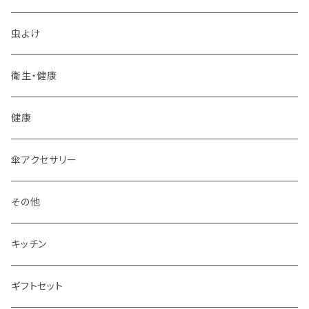
箸置き
虫よけ
その他
衛生・健康
フォーク
健康
ティーポット
傘アクセサリー
皿
その他
箸
キッチン
グラス
ギフトセット