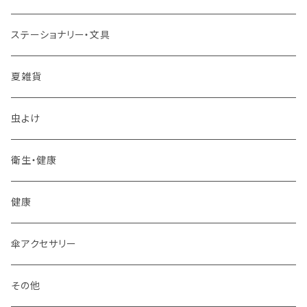
マグカップ
ステーショナリー・文具
スプーン
夏雑貨
箸置き
虫よけ
その他
衛生・健康
フォーク
健康
ティーポット
傘アクセサリー
皿
その他