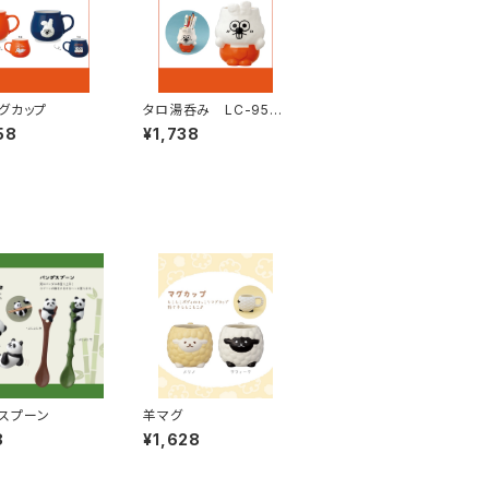
グカップ
タロ湯呑み LC-954
34
58
¥1,738
スプーン
羊マグ
8
¥1,628