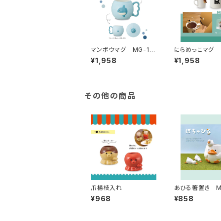
マンボウマグ MG-16
にらめっこマグ 
884
ッコ DHG-900
¥1,958
¥1,958
その他の商品
爪楊枝入れ
あひる箸置き M
921
¥968
¥858