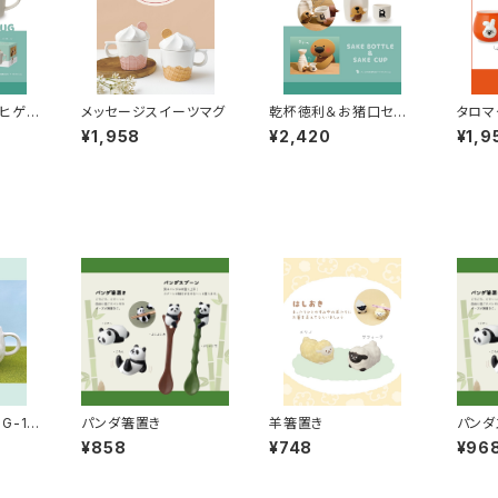
ヒゲラ
メッセージスイーツマグ
乾杯徳利＆お猪口セッ
タロマ
65
ト DHG-90067
¥1,958
¥2,420
¥1,9
G-16
パンダ箸置き
羊箸置き
パンダ
¥858
¥748
¥96