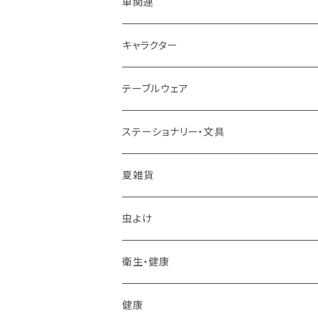
車関連
キャラクター
テーブルウェア
マグカップ
ステーショナリー・文具
スプーン
夏雑貨
箸置き
虫よけ
その他
衛生・健康
フォーク
健康