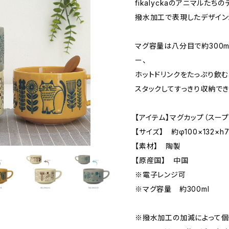
fikalyckaのアニマルた
撥水加工で表現したデザイン
マグ容量は八分目で約300m
ー、
ホットドリンクをたっぷり飲
スタックしてすっきり収納でき
【アイテム】マグカップ（スープ
【サイズ】 約φ100×132×h7
【素材】 陶製
【原産国】 中国
※電子レンジ可
※マグ容量 約300ml
※撥水加工の加減によって個