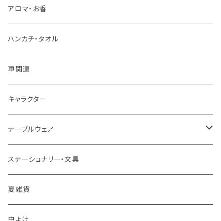
アロマ・お香
ハンカチ・タオル
車関連
キャラクター
テーブルウェア
マグカップ
ステーショナリー・文具
スプーン
夏雑貨
箸置き
虫よけ