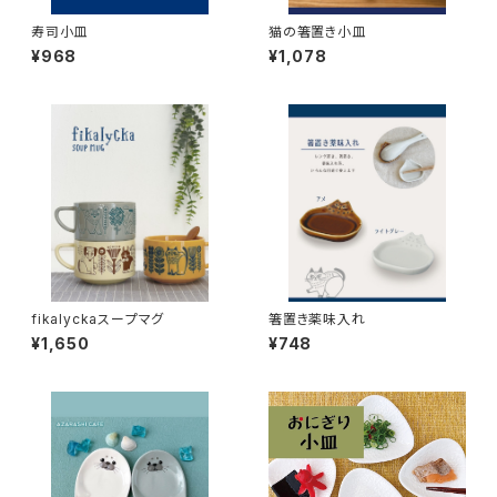
寿司小皿
猫の箸置き小皿
¥968
¥1,078
fikalyckaスープマグ
箸置き薬味入れ
¥1,650
¥748