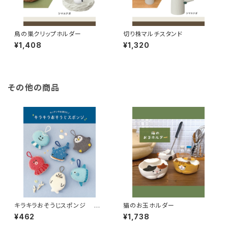
鳥の巣クリップホルダー
切り株マルチスタンド
¥1,408
¥1,320
その他の商品
キラキラおそうじスポンジ 水
猫のお玉ホルダー
族館
¥462
¥1,738