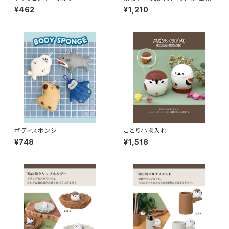
箱）
¥462
¥1,210
ボディスポンジ
ことり小物入れ
¥748
¥1,518