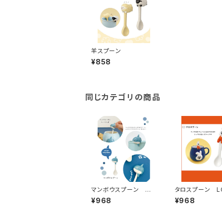
羊スプーン
¥858
同じカテゴリの商品
マンボウスプーン MG
タロスプーン LC
-16882
433
¥968
¥968