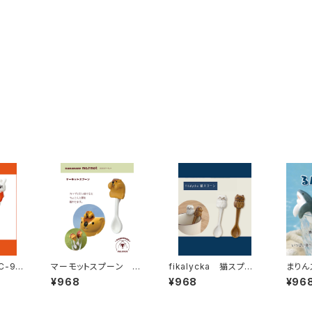
-95
マーモットスプーン M
fikalycka 猫スプー
まりん
G-95712
ン
¥968
¥968
¥96