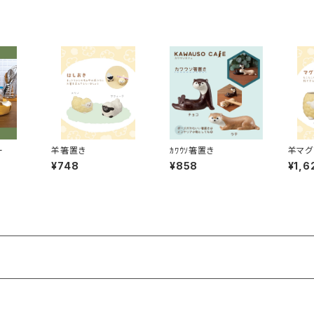
ー
羊箸置き
ｶﾜｳｿ箸置き
羊マグ
¥748
¥858
¥1,6