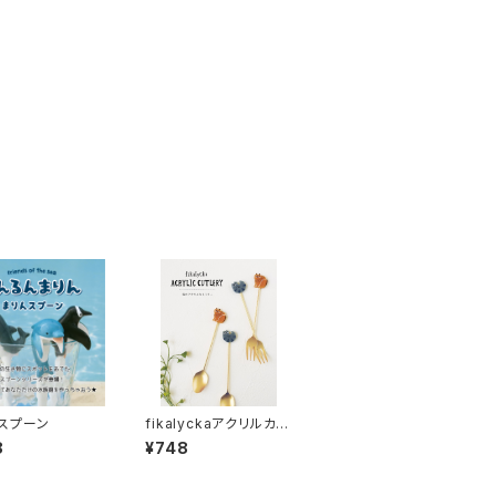
スプーン
fikalyckaアクリルカト
ラリー
8
¥748