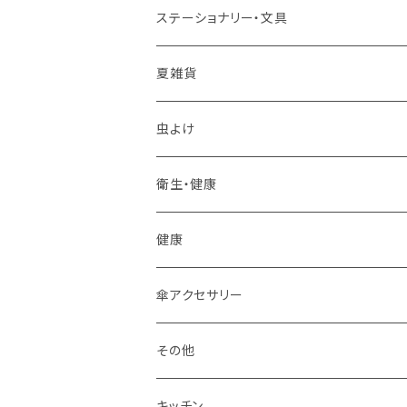
マグカップ
ステーショナリー・文具
スプーン
夏雑貨
箸置き
虫よけ
その他
衛生・健康
フォーク
健康
ティーポット
傘アクセサリー
皿
その他
箸
キッチン