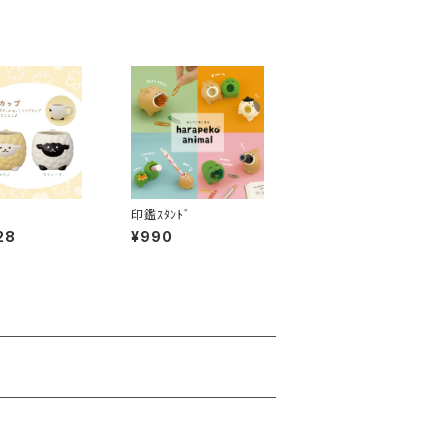
印鑑ｽﾀﾝﾄﾞ
28
¥990