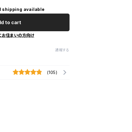
l shipping available
d to cart
にお住まいの方向け
通報する
(105)