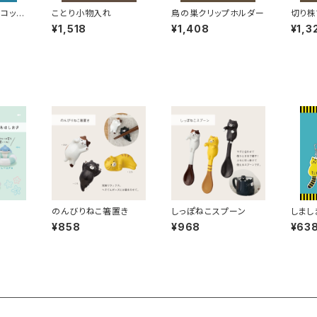
コット
ことり小物入れ
鳥の巣クリップホルダー
切り株
¥1,518
¥1,408
¥1,3
のんびりねこ箸置き
しっぽねこスプーン
しまし
ルダー
¥858
¥968
¥63