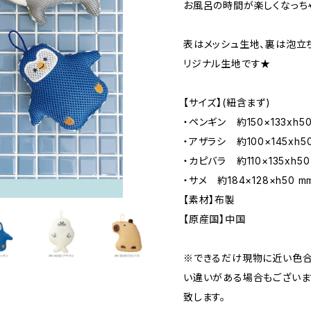
お風呂の時間が楽しくなっち
表はメッシュ生地、裏は泡立
リジナル生地です★
【サイズ】(紐含まず)
・ペンギン 約150×133xh50
・アザラシ 約100×145xh5
・カピバラ 約110×135xh50
・サメ 約184×128×h50 m
【素材】布製
【原産国】中国
※できるだけ現物に近い色合
い違いがある場合もございま
致します。