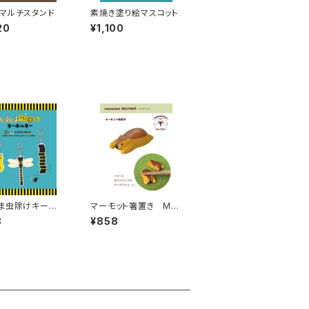
マルチスタンド
素焼き塗り絵マスコット
20
¥1,100
ま虫除けキーホ
マーモット箸置き MG
-95711
8
¥858