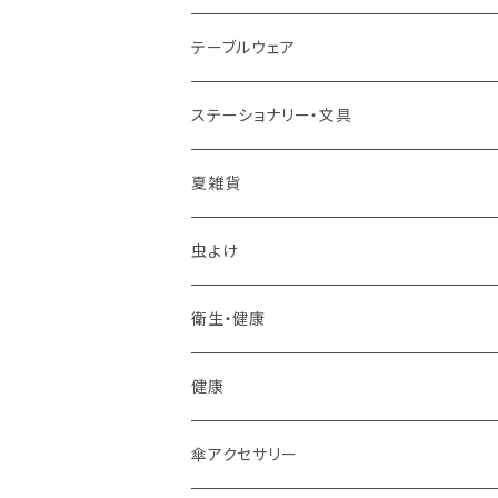
テーブルウェア
マグカップ
ステーショナリー・文具
スプーン
夏雑貨
箸置き
虫よけ
その他
衛生・健康
フォーク
健康
ティーポット
傘アクセサリー