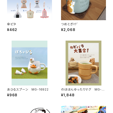
傘ピタ
つめとぎﾏｸﾞ
¥462
¥2,068
あひるスプーン MG-16922
のほほんゆったりマグ MG-29
682
¥968
¥1,848