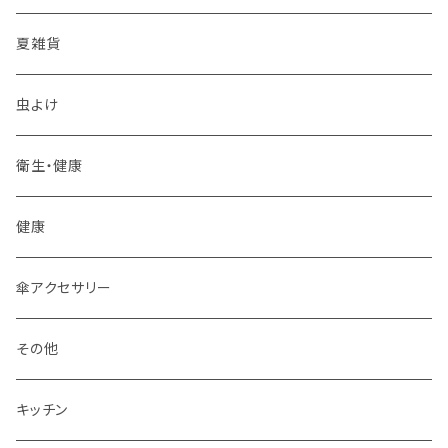
スプーン
夏雑貨
箸置き
虫よけ
その他
衛生・健康
フォーク
健康
ティーポット
傘アクセサリー
皿
その他
箸
キッチン