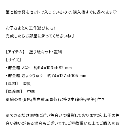
筆と絵の具もセットで入っているので、購入後すぐに遊べます♡
お子さまとの工作遊びにも！
完成したらお部屋に飾ってくださいね♪
【アイテム】 塗り絵キット・置物
【サイズ】
・貯金箱 ぶた 約94×103×h82 mm
・貯金箱 きょうりゅう 約74×127×h105 mm
【素材】 陶製
【原産国】 中国
※絵の具(6色/黒白黄赤青茶)と筆２本(細筆/平筆)付き
※できるだけ現物に近い色合いで撮影しておりますが、若干の色
合い違いがある場合もございます。ご容赦頂いた上でご購入をお