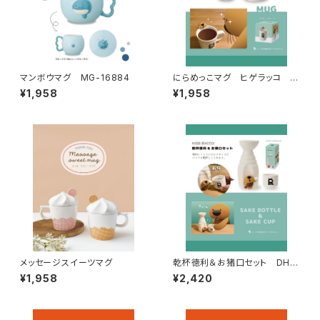
マンボウマグ MG-16884
にらめっこマグ ヒゲラッコ D
HG-90065
¥1,958
¥1,958
メッセージスイーツマグ
乾杯徳利＆お猪口セット DHG
-90067
¥1,958
¥2,420