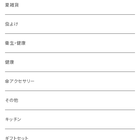
スプーン
夏雑貨
箸置き
虫よけ
その他
衛生・健康
フォーク
健康
ティーポット
傘アクセサリー
皿
その他
箸
キッチン
グラス
ギフトセット