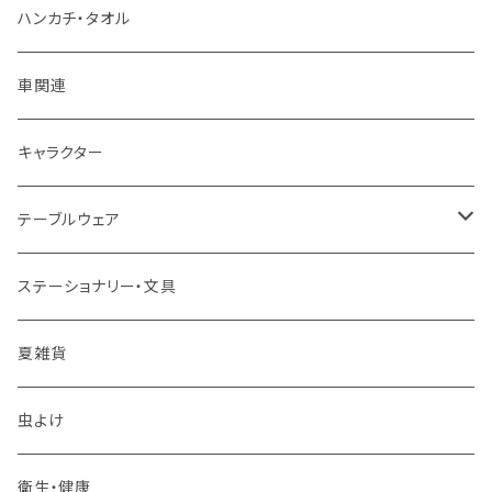
ハンカチ・タオル
車関連
キャラクター
テーブルウェア
マグカップ
ステーショナリー・文具
スプーン
夏雑貨
箸置き
虫よけ
その他
衛生・健康