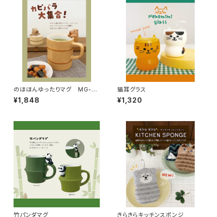
のほほんゆったりマグ MG-29
猫耳グラス
682
¥1,848
¥1,320
竹パンダマグ
きらきらキッチンスポンジ