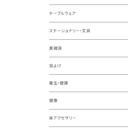
テーブルウェア
マグカップ
ステーショナリー・文具
スプーン
夏雑貨
箸置き
虫よけ
その他
衛生・健康
フォーク
健康
ティーポット
傘アクセサリー