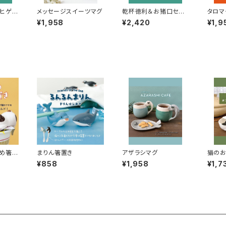
ヒゲラ
メッセージスイーツマグ
乾杯徳利＆お猪口セッ
タロマ
65
ト DHG-90067
¥1,958
¥2,420
¥1,9
留め箸置
まりん箸置き
アザラシマグ
猫の
¥858
¥1,958
¥1,7