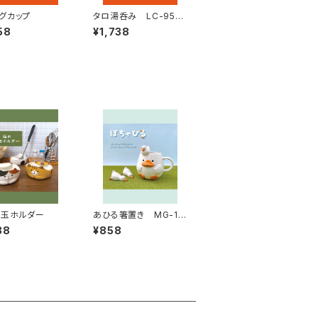
グカップ
タロ湯呑み LC-954
34
58
¥1,738
お玉ホルダー
あひる箸置き MG-16
921
38
¥858