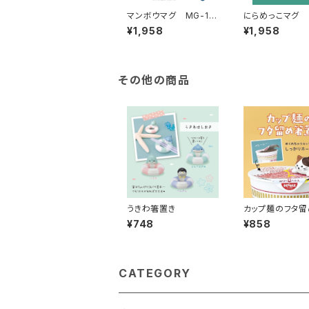
マンボウマグ MG-16
にらめっこマグ 
884
ッコ DHG-900
¥1,958
¥1,958
その他の商品
うきわ箸置き
カップ麺のフタ
き
¥748
¥858
CATEGORY