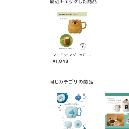
最近チェックした商品
マーモットマグ MG-9
5713
¥1,848
同じカテゴリの商品