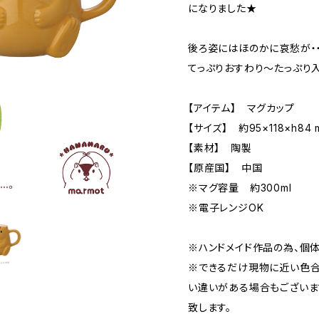
になりました★
後ろ姿にはほのかに哀愁が・・
てっぷりおすわり～たっぷり
【アイテム】 マグカップ
【サイズ】 約95×118×h84 
【素材】 陶製
【原産国】 中国
※マグ容量 約300ml
※電子レンジOK
※ハンドメイド作品の為、個
※できるだけ現物に近い色合
い違いがある場合もございま
致します。