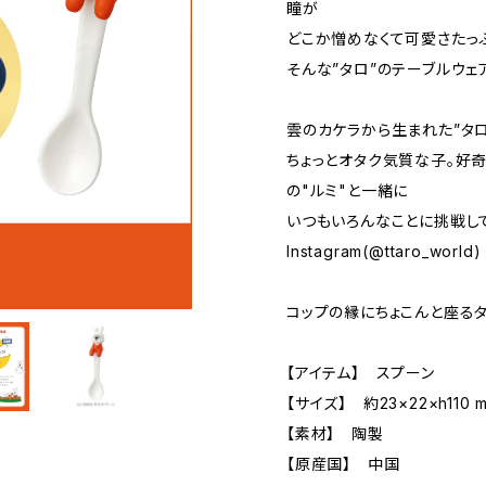
瞳が
どこか憎めなくて可愛さたっ
そんな”タロ”のテーブルウェ
雲のカケラから生まれた”タ
ちょっとオタク気質な子。好
の"ルミ"と一緒に
いつもいろんなことに挑戦し
Instagram(@ttaro_world)
コップの縁にちょこんと座る
【アイテム】 スプーン
【サイズ】 約23×22×h110 
【素材】 陶製
【原産国】 中国