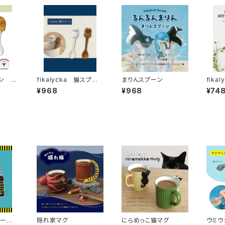
ン M
fikalycka 猫スプー
まりんスプーン
fika
ン
ラリー
¥968
¥968
¥74
キーホ
隠れ家マグ
にらめっこ猫マグ
ウミウ