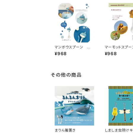
マンボウスプーン MG
マーモットスプー
-16882
G-95712
¥968
¥968
その他の商品
まりん箸置き
しましま虫除け