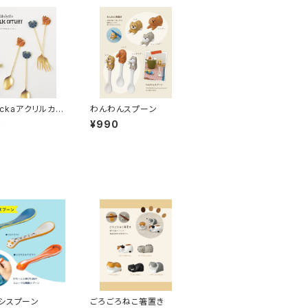
lyckaアクリルカト
わんわんスプーン
8
¥990
シスプーン
ごろごろねこ箸置き